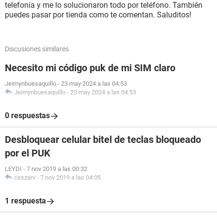
telefonía y me lo solucionaron todo por teléfono. También
puedes pasar por tienda como te comentan. Saluditos!
Discusiones similares
Necesito mi código puk de mi SIM claro
Jeimynbuesaquillo
-
23 may 2024 a las 04:53
Jeimynbuesaquillo
-
23 may 2024 a las 04:53
0 respuestas
Desbloquear celular bitel de teclas bloqueado
por el PUK
LEYDI
-
7 nov 2019 a las 00:32
ceszarv
-
7 nov 2019 a las 04:05
1 respuesta