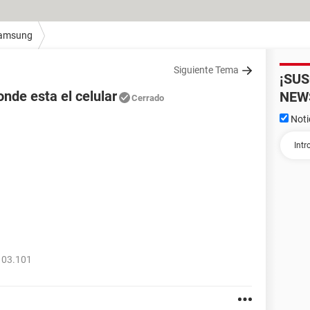
amsung
Siguiente Tema
¡SU
onde esta el celular
NEW
Cerrado
Noti
103.101