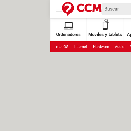
Ordenadores
Móviles y tablets
Ap
macOS
Internet
Hardware
Audio