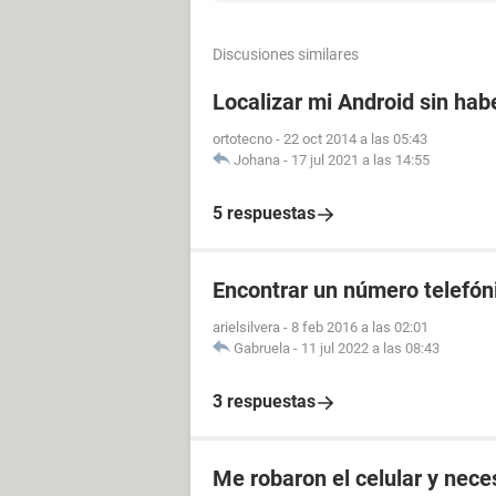
Discusiones similares
Localizar mi Android sin ha
ortotecno
-
22 oct 2014 a las 05:43
Johana
-
17 jul 2021 a las 14:55
5 respuestas
Encontrar un número telefóni
arielsilvera
-
8 feb 2016 a las 02:01
Gabruela
-
11 jul 2022 a las 08:43
3 respuestas
Me robaron el celular y nec