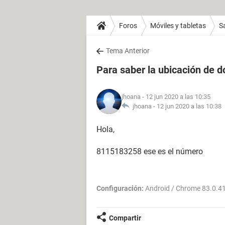
Foros
Móviles y tabletas
S
Tema Anterior
Para saber la ubicación de d
jhoana
- 12 jun 2020 a las 10:35
jhoana -
12 jun 2020 a las 10:38
Hola,
8115183258 ese es el número
Configuración:
Android / Chrome 83.0.4
Compartir