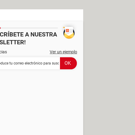
SCRÍBETE A NUESTRA
SLETTER!
cias
Ver un ejemplo