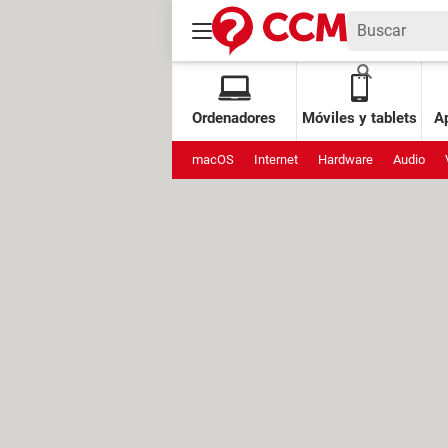
Ordenadores
Móviles y tablets
Ap
macOS
Internet
Hardware
Audio