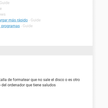
 Guide
e
ows
argar más rápido
- Guide
n programas
- Guide
talla de formatear que no sale el disco o es otro
 del ordenador que tiene saludos