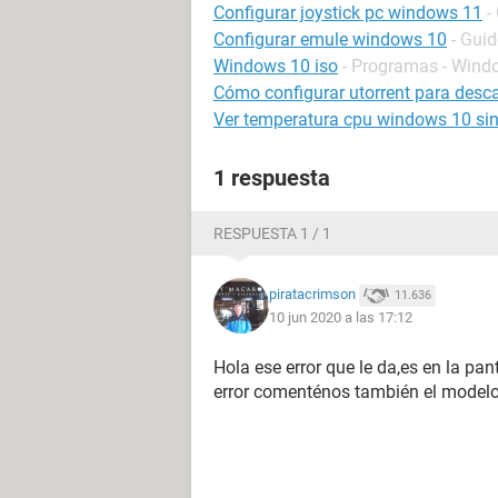
Configurar joystick pc windows 11
-
Configurar emule windows 10
- Guid
Windows 10 iso
- Programas - Wind
Cómo configurar utorrent para desc
Ver temperatura cpu windows 10 si
1 respuesta
RESPUESTA 1 / 1
piratacrimson
11.636
10 jun 2020 a las 17:12
Hola ese error que le da,es en la pan
error comenténos también el modelo