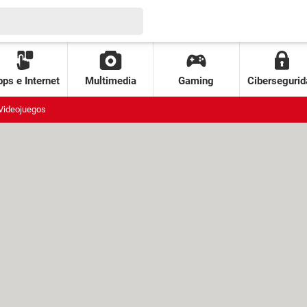
ps e Internet
Multimedia
Gaming
Cibersegurid
Videojuegos