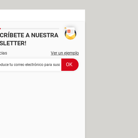
SCRÍBETE A NUESTRA
SLETTER!
cias
Ver un ejemplo