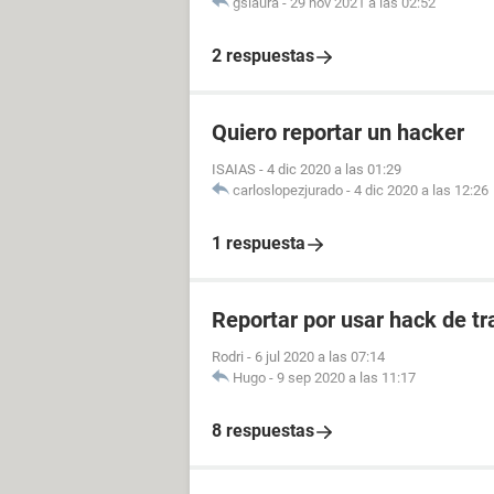
gslaura
-
29 nov 2021 a las 02:52
2 respuestas
Quiero reportar un hacker
ISAIAS
-
4 dic 2020 a las 01:29
carloslopezjurado
-
4 dic 2020 a las 12:26
1 respuesta
Reportar por usar hack de tr
Rodri
-
6 jul 2020 a las 07:14
Hugo
-
9 sep 2020 a las 11:17
8 respuestas