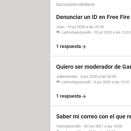
Discusiones similares
Denunciar un ID en Free Fire
Juan
-
19 jul 2020 a las 22:36
carloslopezjurado
-
20 jul 2020 a las 13:03
1 respuesta
Quiero ser moderador de Gar
JsBenavides
-
6 jun 2020 a las 05:49
carloslopezjurado
-
9 jun 2020 a las 13:07
1 respuesta
Saber mi correo con el que re
Yaniorjaramillo
-
26 nov 2021 a las 18:50