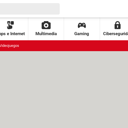
ps e Internet
Multimedia
Gaming
Cibersegurid
Videojuegos