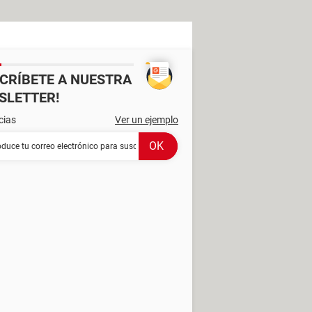
SCRÍBETE A NUESTRA
SLETTER!
cias
Ver un ejemplo