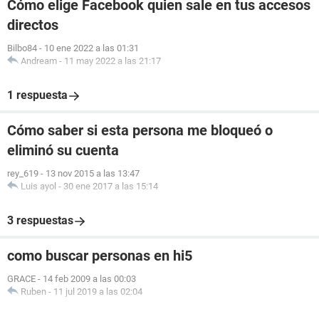
Cómo elige Facebook quien sale en tus accesos
directos
Bilbo84
-
10 ene 2022 a las 01:31
Andream
-
11 may 2022 a las 21:17
1 respuesta
Cómo saber si esta persona me bloqueó o
eliminó su cuenta
rey_619
-
13 nov 2015 a las 13:47
Luis ayol
-
30 ene 2017 a las 15:14
3 respuestas
como buscar personas en hi5
GRACE
-
14 feb 2009 a las 00:03
Ruben
-
11 jul 2019 a las 02:04