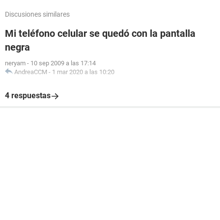
Discusiones similares
Mi teléfono celular se quedó con la pantalla
negra
neryam
-
10 sep 2009 a las 17:14
AndreaCCM
-
1 mar 2020 a las 10:20
4 respuestas