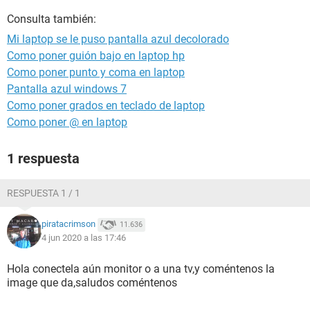
Consulta también:
Mi laptop se le puso pantalla azul decolorado
Como poner guión bajo en laptop hp
Como poner punto y coma en laptop
Pantalla azul windows 7
Como poner grados en teclado de laptop
Como poner @ en laptop
1 respuesta
RESPUESTA 1 / 1
piratacrimson
11.636
4 jun 2020 a las 17:46
Hola conectela aún monitor o a una tv,y coméntenos la
image que da,saludos coméntenos