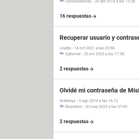
carolinaarenas
-
26 abr 2019 a las 13:28
16 respuestas
Recuperar usuario y contras
Leydis
-
14 oct 2021 a las 23:56
Eglismar
-
20 oct 2023 a las 17:58
2 respuestas
Olvidé mi contraseña de Mis
Wallenys
-
9 ago 2019 a las 16:12
florentino
-
30 may 2020 a las 07:05
2 respuestas