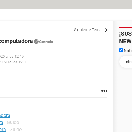
Siguiente Tema
¡SU
 computadora
NEW
Cerrado
Noti
020 a las 12:49
 2020 a las 12:50
adora
ra
- Guide
ora
- Guide