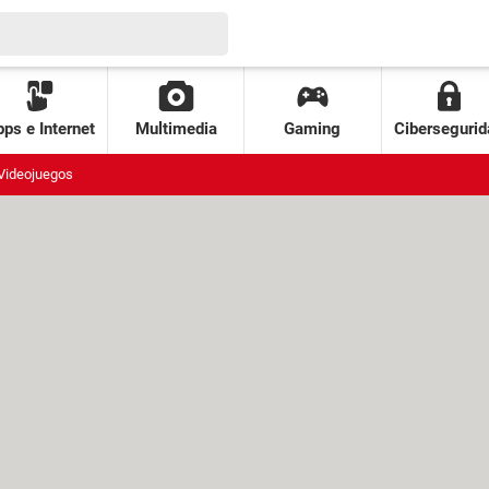
ps e Internet
Multimedia
Gaming
Cibersegurid
Videojuegos