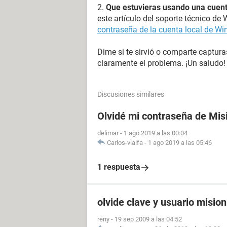
2.
Que estuvieras usando una cuent
este artículo del soporte técnico d
contraseña de la cuenta local de W
Dime si te sirvió o comparte captu
claramente el problema. ¡Un saludo!
Discusiones similares
Olvidé mi contraseña de Mis
delimar
-
1 ago 2019 a las 00:04
Carlos-vialfa
-
1 ago 2019 a las 05:46
1 respuesta
olvide clave y usuario misio
reny
-
19 sep 2009 a las 04:52