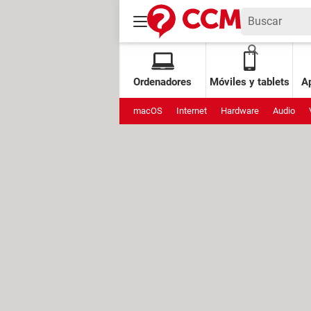
Ordenadores
Móviles y tablets
Ap
macOS
Internet
Hardware
Audio