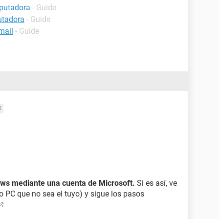
mputadora
- Guide
utadora
- Guide
mail
- Guide
2
ows mediante una cuenta de Microsoft.
Si es así, ve
ro PC que no sea el tuyo) y sigue los pasos