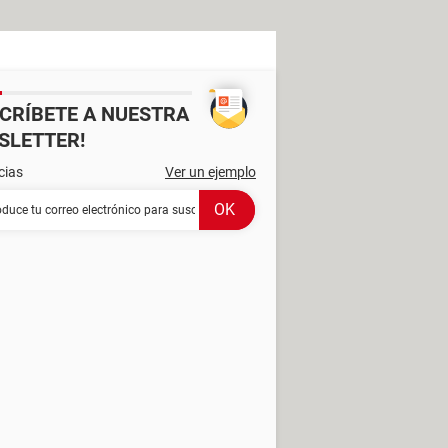
SCRÍBETE A NUESTRA
SLETTER!
cias
Ver un ejemplo