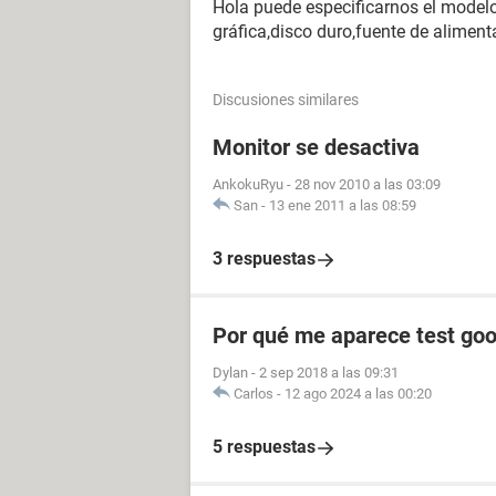
Hola puede especificarnos el model
gráfica,disco duro,fuente de aliment
Discusiones similares
Monitor se desactiva
AnkokuRyu
-
28 nov 2010 a las 03:09
San
-
13 ene 2011 a las 08:59
3 respuestas
Por qué me aparece test goo
Dylan
-
2 sep 2018 a las 09:31
Carlos
-
12 ago 2024 a las 00:20
5 respuestas