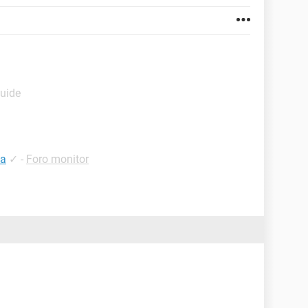
Guide
da
✓
-
Foro monitor