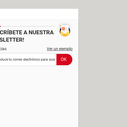
SCRÍBETE A NUESTRA
SLETTER!
cias
Ver un ejemplo