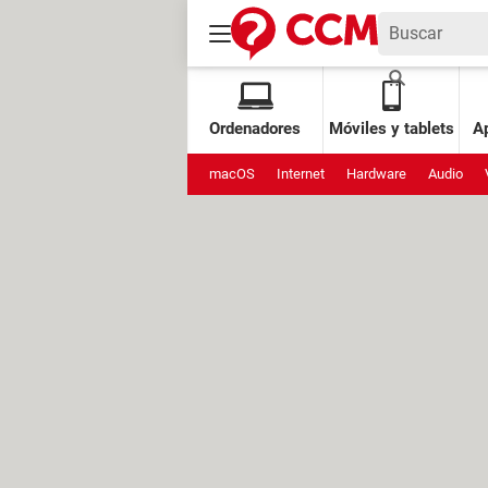
Ordenadores
Móviles y tablets
Ap
macOS
Internet
Hardware
Audio