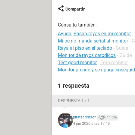
Compartir
Consulta también:
Ayuda, Pasan rayas en mi monitor
Mi pc no manda señal al monitor
- 
Raya al piso en el teclado
- Guide
Monitor de rayos catodicos
- Guide
Test good monitor
-
Foro monitor
Monitor prende y se apaga ensegui
1 respuesta
RESPUESTA 1 / 1
piratacrimson
11.636
4 jun 2020 a las 17:49