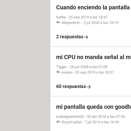
Cuando enciendo la pantalla 
Katita
-
25 sep 2019 a las 18:47
AlejandroG.
-
3 jul 2020 a las 18:19
2 respuestas
mi CPU no manda señal al m
Tigger
-
28 jun 2008 a las 01:08
evelyn
-
20 sep 2019 a las 05:07
60 respuestas
mi pantalla queda con goodt
isabelguerrero26
-
30 abr 2016 a las 07:54
RosaYsabel
-
7 jul 2019 a las 16:39