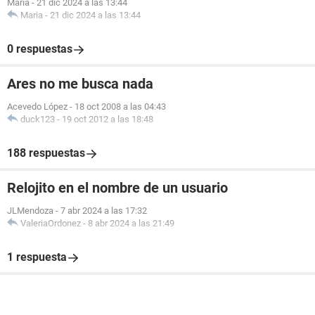
Maria
-
21 dic 2024 a las 13:44
Maria
-
21 dic 2024 a las 13:44
0 respuestas
Ares no me busca nada
Acevedo López
-
18 oct 2008 a las 04:43
duck123
-
19 oct 2012 a las 18:48
188 respuestas
Relojito en el nombre de un usuario
JLMendoza
-
7 abr 2024 a las 17:32
ValeriaOrdonez
-
8 abr 2024 a las 21:49
1 respuesta