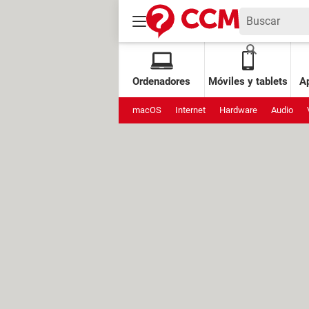
Ordenadores
Móviles y tablets
Ap
macOS
Internet
Hardware
Audio