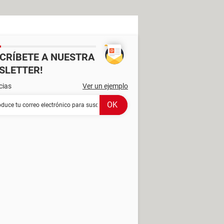
SCRÍBETE A NUESTRA
SLETTER!
cias
Ver un ejemplo