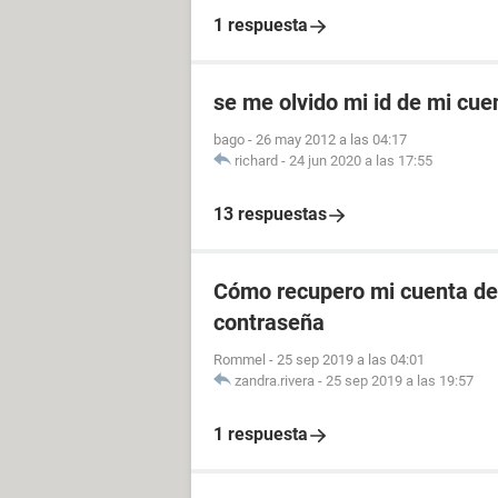
1 respuesta
se me olvido mi id de mi cu
bago
-
26 may 2012 a las 04:17
richard
-
24 jun 2020 a las 17:55
13 respuestas
Cómo recupero mi cuenta de 
contraseña
Rommel
-
25 sep 2019 a las 04:01
zandra.rivera
-
25 sep 2019 a las 19:57
1 respuesta