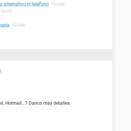
 alternativo ni teléfono
- Guide
- Guide
inada
- Guide
2
l, Hotmail...? Danos más detalles.