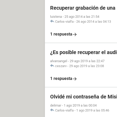
Recuperar grabación de una
luistena
-
25 ago 2014 a las 21:54
Carlos-vialfa
-
26 ago 2014 a las 04:13
1 respuesta
¿Es posible recuperar el aud
alvaroangel
-
29 ago 2019 a las 22:47
ceszarv
-
29 ago 2019 a las 23:08
1 respuesta
Olvidé mi contraseña de Mis
delimar
-
1 ago 2019 a las 00:04
Carlos-vialfa
-
1 ago 2019 a las 05:46