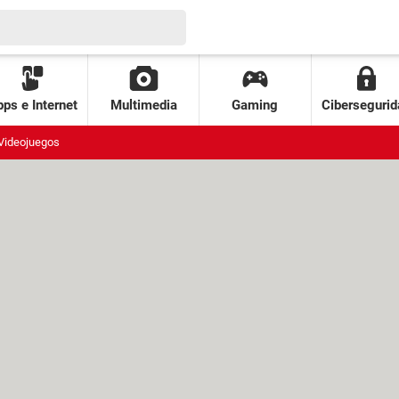
ps e Internet
Multimedia
Gaming
Cibersegurid
Videojuegos