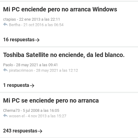
Mi PC enciende pero no arranca Windows
ctapias
-
22 ene 2013 a las 22:11
Bertha
-
21 oct 2016 a las 06:54
16 respuestas
Toshiba Satellite no enciende, da led blanco.
Paolo
-
28 may 2021 a las 09:41
piratacrimson
-
28 may 2021 a las 12:12
1 respuesta
Mi PC se enciende pero no arranca
Chema73
-
5 jul 2008 a las 16:05
wosen el
-
4 nov 2013 a las 15:27
243 respuestas