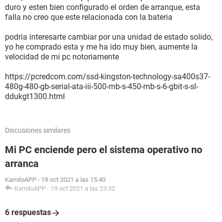
duro y esten bien configurado el orden de arranque, esta
falla no creo que este relacionada con la bateria
podria interesarte cambiar por una unidad de estado solido,
yo he comprado esta y me ha ido muy bien, aumente la
velocidad de mi pc notoriamente
https://pcredcom.com/ssd-kingston-technology-sa400s37-
480g-480-gb-serial-ata-iii-500-mb-s-450-mb-s-6-gbit-s-sl-
ddukgt1300.html
Discusiones similares
Mi PC enciende pero el sistema operativo no
arranca
KamiloAPP
-
19 oct 2021 a las 15:40
KamiloAPP
-
19 oct 2021 a las 23:32
6 respuestas