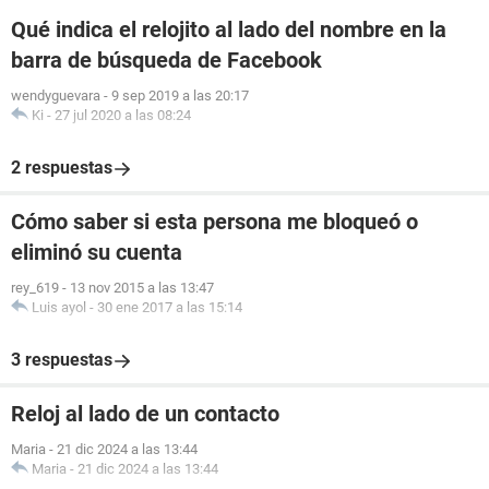
Qué indica el relojito al lado del nombre en la
barra de búsqueda de Facebook
wendyguevara
-
9 sep 2019 a las 20:17
Ki
-
27 jul 2020 a las 08:24
2 respuestas
Cómo saber si esta persona me bloqueó o
eliminó su cuenta
rey_619
-
13 nov 2015 a las 13:47
Luis ayol
-
30 ene 2017 a las 15:14
3 respuestas
Reloj al lado de un contacto
Maria
-
21 dic 2024 a las 13:44
Maria
-
21 dic 2024 a las 13:44