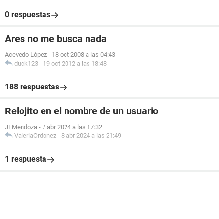
0 respuestas
Ares no me busca nada
Acevedo López
-
18 oct 2008 a las 04:43
duck123
-
19 oct 2012 a las 18:48
188 respuestas
Relojito en el nombre de un usuario
JLMendoza
-
7 abr 2024 a las 17:32
ValeriaOrdonez
-
8 abr 2024 a las 21:49
1 respuesta