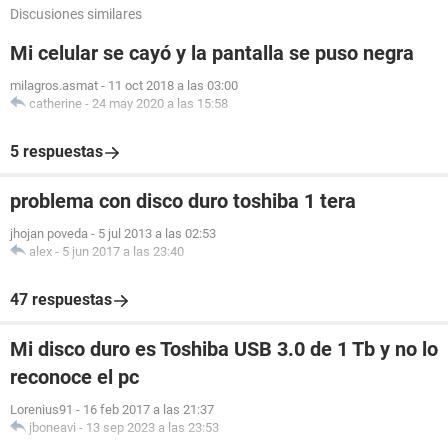
Discusiones similares
Mi celular se cayó y la pantalla se puso negra
milagros.asmat
-
11 oct 2018 a las 03:00
catherine
-
24 may 2020 a las 15:58
5 respuestas
problema con disco duro toshiba 1 tera
jhojan poveda
-
5 jul 2013 a las 02:53
alex
-
5 jun 2017 a las 23:40
47 respuestas
Mi disco duro es Toshiba USB 3.0 de 1 Tb y no lo
reconoce el pc
Lorenius91
-
16 feb 2017 a las 21:37
jboneavi
-
13 sep 2023 a las 23:53