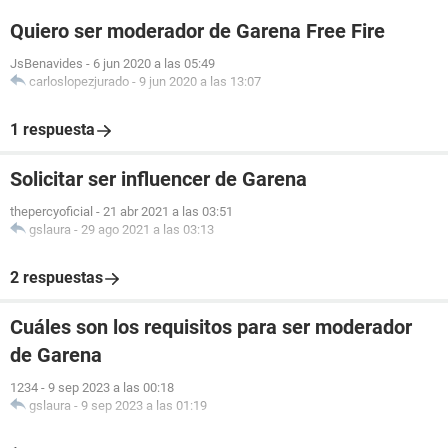
Quiero ser moderador de Garena Free Fire
JsBenavides
-
6 jun 2020 a las 05:49
carloslopezjurado
-
9 jun 2020 a las 13:07
1 respuesta
Solicitar ser influencer de Garena
thepercyoficial
-
21 abr 2021 a las 03:51
gslaura
-
29 ago 2021 a las 03:13
2 respuestas
Cuáles son los requisitos para ser moderador
de Garena
1234
-
9 sep 2023 a las 00:18
gslaura
-
9 sep 2023 a las 01:19