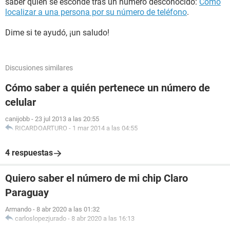
saber quién se esconde tras un número desconocido:
Cómo
localizar a una persona por su número de teléfono
.
Dime si te ayudó, ¡un saludo!
Discusiones similares
Cómo saber a quién pertenece un número de
celular
canijobb
-
23 jul 2013 a las 20:55
RICARDOARTURO
-
1 mar 2014 a las 04:55
4 respuestas
Quiero saber el número de mi chip Claro
Paraguay
Armando
-
8 abr 2020 a las 01:32
carloslopezjurado
-
8 abr 2020 a las 16:13