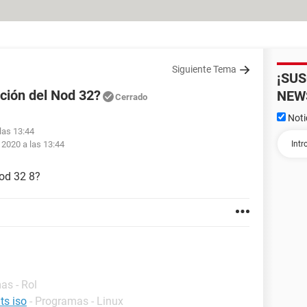
Siguiente Tema
¡SU
ción del Nod 32?
NEW
Cerrado
Noti
las 13:44
 2020 a las 13:44
od 32 8?
as - Rol
ts iso
- Programas - Linux