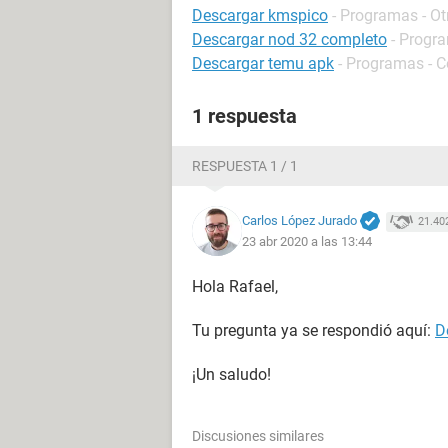
Descargar kmspico
- Programas - Ot
Descargar nod 32 completo
- Progra
Descargar temu apk
- Programas - 
1 respuesta
RESPUESTA 1 / 1
Carlos López Jurado
21.40
23 abr 2020 a las 13:44
Hola Rafael,
Tu pregunta ya se respondió aquí:
D
¡Un saludo!
Discusiones similares