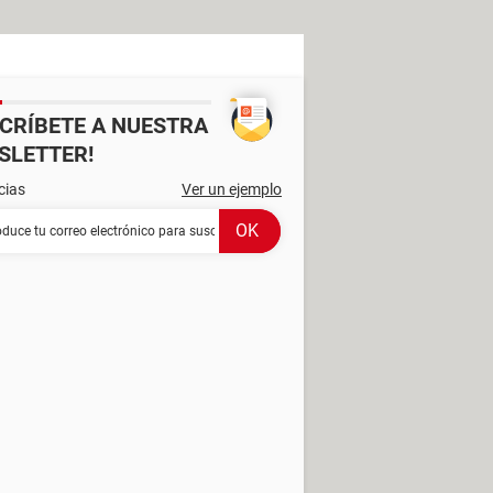
SCRÍBETE A NUESTRA
SLETTER!
cias
Ver un ejemplo