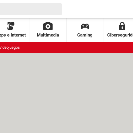
ps e Internet
Multimedia
Gaming
Cibersegurid
Videojuegos