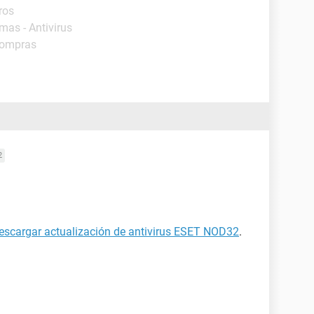
ros
mas - Antivirus
Compras
2
escargar actualización de antivirus ESET NOD32
.