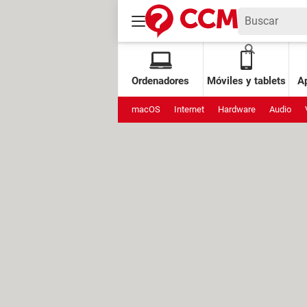
Ordenadores
Móviles y tablets
Ap
macOS
Internet
Hardware
Audio