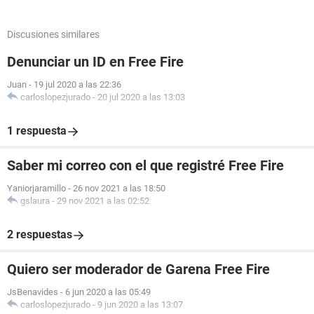
Discusiones similares
Denunciar un ID en Free Fire
Juan
-
19 jul 2020 a las 22:36
carloslopezjurado
-
20 jul 2020 a las 13:03
1 respuesta
Saber mi correo con el que registré Free Fire
Yaniorjaramillo
-
26 nov 2021 a las 18:50
gslaura
-
29 nov 2021 a las 02:52
2 respuestas
Quiero ser moderador de Garena Free Fire
JsBenavides
-
6 jun 2020 a las 05:49
carloslopezjurado
-
9 jun 2020 a las 13:07