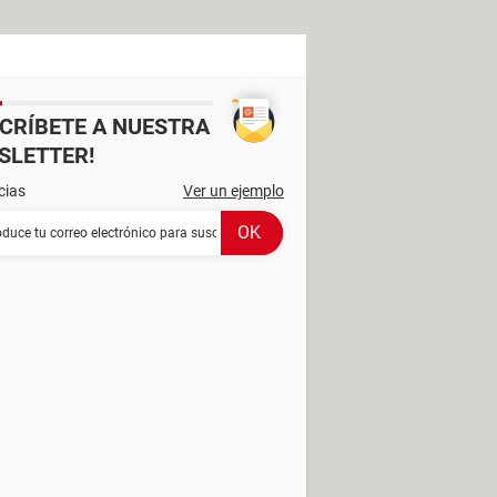
SCRÍBETE A NUESTRA
SLETTER!
cias
Ver un ejemplo