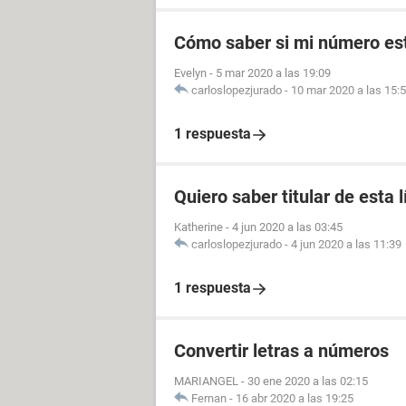
Cómo saber si mi número es
Evelyn
-
5 mar 2020 a las 19:09
carloslopezjurado
-
10 mar 2020 a las 15:
1 respuesta
Quiero saber titular de esta 
Katherine
-
4 jun 2020 a las 03:45
carloslopezjurado
-
4 jun 2020 a las 11:39
1 respuesta
Convertir letras a números
MARIANGEL
-
30 ene 2020 a las 02:15
Fernan
-
16 abr 2020 a las 19:25