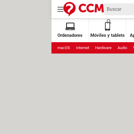
Ordenadores
Móviles y tablets
Ap
macOS
Internet
Hardware
Audio