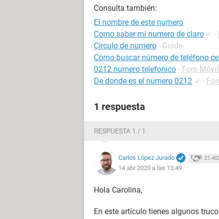
Consulta también:
El nombre de este numero
Como saber mi numero de claro
✓
-
Circulo de numero
- Guide
Cómo buscar número de teléfono cel
0212 numero telefonico
-
Foro Móvi
De donde es el numero 0212
✓
-
For
1 respuesta
RESPUESTA 1 / 1
Carlos López Jurado
21.40
14 abr 2020 a las 13:49
Hola Carolina,
En este artículo tienes algunos truc