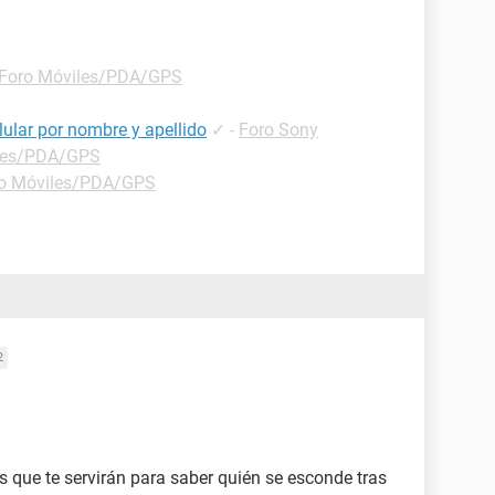
Foro Móviles/PDA/GPS
ular por nombre y apellido
✓
-
Foro Sony
les/PDA/GPS
o Móviles/PDA/GPS
2
os que te servirán para saber quién se esconde tras