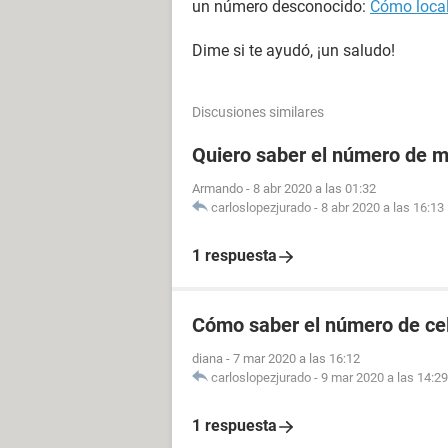
un número desconocido:
Cómo local
Dime si te ayudó, ¡un saludo!
Discusiones similares
Quiero saber el número de m
Armando
-
8 abr 2020 a las 01:32
carloslopezjurado
-
8 abr 2020 a las 16:13
1 respuesta
Cómo saber el número de cel
diana
-
7 mar 2020 a las 16:12
carloslopezjurado
-
9 mar 2020 a las 14:29
1 respuesta