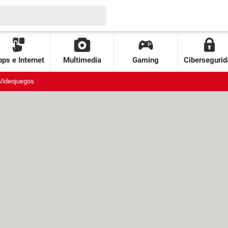
ps e Internet
Multimedia
Gaming
Cibersegurid
Videojuegos