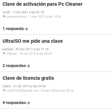
Clave de activación para Pc Cleaner
scott
-
1 mar 2021 a las 01:18
piratacrimson
-
1 mar 2021 a las 14:30
1 respuesta
UltraISO me pide una clave
patriadi
-
20 nov 2017 a las 21:18
Eliener
-
18 oct 2018 a las 05:07
2 respuestas
Clave de licencia gratis
sabriv
-
31 dic 2015 a las 03:53
se391347@gmail.com
-
8 may 2020 a las 03:16
4 respuestas