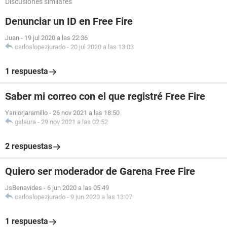
Discusiones similares
Denunciar un ID en Free Fire
Juan
-
19 jul 2020 a las 22:36
carloslopezjurado
-
20 jul 2020 a las 13:03
1 respuesta
Saber mi correo con el que registré Free Fire
Yaniorjaramillo
-
26 nov 2021 a las 18:50
gslaura
-
29 nov 2021 a las 02:52
2 respuestas
Quiero ser moderador de Garena Free Fire
JsBenavides
-
6 jun 2020 a las 05:49
carloslopezjurado
-
9 jun 2020 a las 13:07
1 respuesta