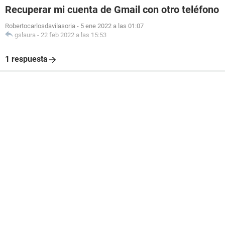
Recuperar mi cuenta de Gmail con otro teléfono
Robertocarlosdavilasoria
-
5 ene 2022 a las 01:07
gslaura
-
22 feb 2022 a las 15:53
1 respuesta