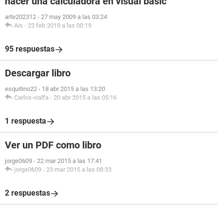
hacer una calculadora en visual basic
arte202312
-
27 may 2009 a las 03:24
Ais
-
23 feb 2019 a las 00:19
95 respuestas
Descargar libro
esquitino22
-
18 abr 2015 a las 13:20
Carlos-vialfa
-
20 abr 2015 a las 05:16
1 respuesta
Ver un PDF como libro
jorge0609
-
22 mar 2015 a las 17:41
jorge0609
-
23 mar 2015 a las 08:33
2 respuestas