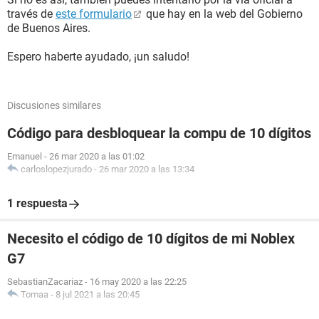
través de
este formulario
que hay en la web del Gobierno
de Buenos Aires.
Espero haberte ayudado, ¡un saludo!
Discusiones similares
Código para desbloquear la compu de 10 dígitos
Emanuel
-
26 mar 2020 a las 01:02
carloslopezjurado
-
26 mar 2020 a las 13:34
1 respuesta
Necesito el código de 10 dígitos de mi Noblex
G7
SebastianZacariaz
-
16 may 2020 a las 22:25
Tomaa
-
8 jul 2021 a las 20:45