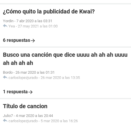
¿Cómo quito la publicidad de Kwai?
Yordin
-
7 abr 2020 a las 03:31
Yea
-
27 may 2021 a las 01:00
6 respuestas
Busco una canción que dice uuuu ah ah ah uuuu
ah ah ah ah
Bordo
-
26 mar 2020 a las 01:31
carloslopezjurado
-
26 mar 2020 a las 13:35
1 respuesta
Título de cancion
Julio7
-
4 mar 2020 a las 20:44
carloslopezjurado
-
5 mar 2020 a las 16:26