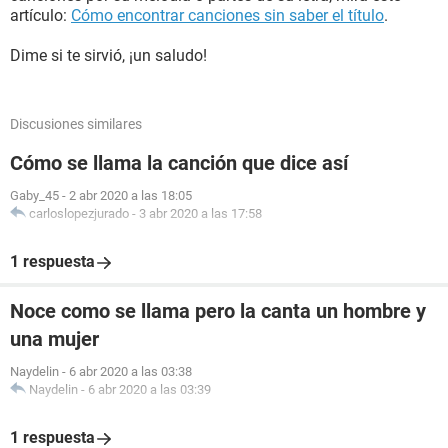
artículo:
Cómo encontrar canciones sin saber el título
.
Dime si te sirvió, ¡un saludo!
Discusiones similares
Cómo se llama la canción que dice así
Gaby_45
-
2 abr 2020 a las 18:05
carloslopezjurado
-
3 abr 2020 a las 17:58
1 respuesta
Noce como se llama pero la canta un hombre y
una mujer
Naydelin
-
6 abr 2020 a las 03:38
Naydelin
-
6 abr 2020 a las 03:39
1 respuesta