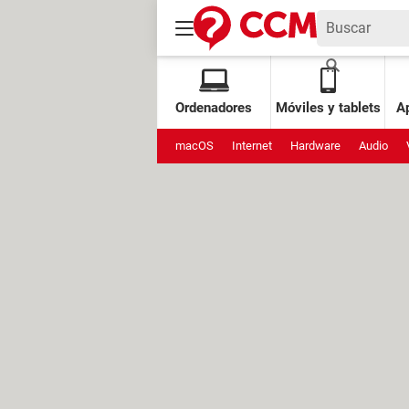
Ordenadores
Móviles y tablets
Ap
macOS
Internet
Hardware
Audio