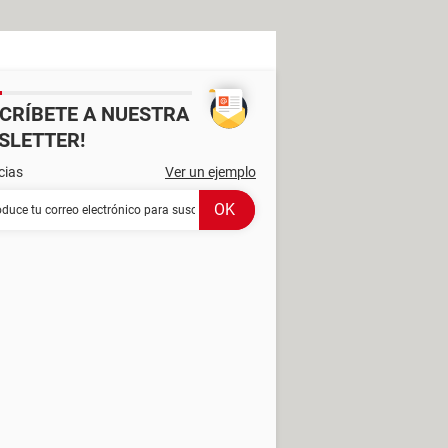
SCRÍBETE A NUESTRA
SLETTER!
cias
Ver un ejemplo