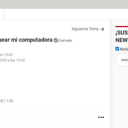
Siguiente Tema
¡SU
uear mi computadora
NEW
Cerrado
Noti
as 15:42
2020 a las 15:42
987.149