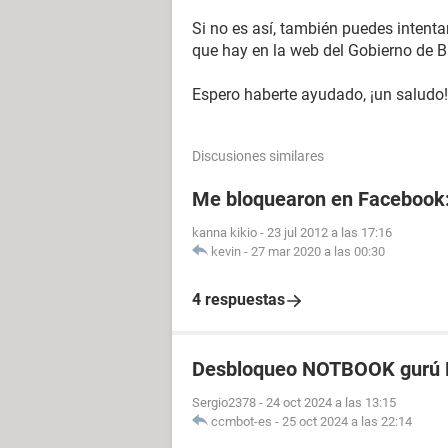
Si no es así, también puedes intentar
que hay en la web del Gobierno de B
Espero haberte ayudado, ¡un saludo!
Discusiones similares
Me bloquearon en Facebook
kanna kikio
-
23 jul 2012 a las 17:16
kevin
-
27 mar 2020 a las 00:30
4 respuestas
Desbloqueo NOTBOOK gurú P
Sergio2378
-
24 oct 2024 a las 13:15
ccmbot-es
-
25 oct 2024 a las 22:14