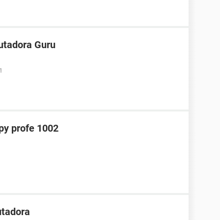
utadora Guru
1
y profe 1002
tadora