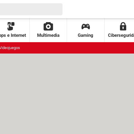
ps e Internet
Multimedia
Gaming
Cibersegurid
Videojuegos