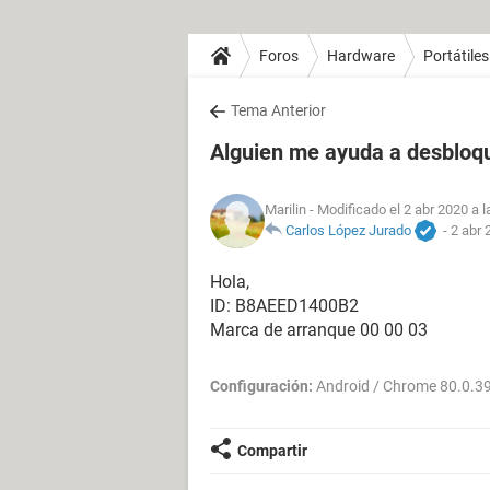
Foros
Hardware
Portátiles
Tema Anterior
Alguien me ayuda a desbloq
Marilin
- Modificado el 2 abr 2020 a l
Carlos López Jurado
-
2 abr 
Hola,
ID: B8AEED1400B2
Marca de arranque 00 00 03
Configuración:
Android / Chrome 80.0.3
Compartir