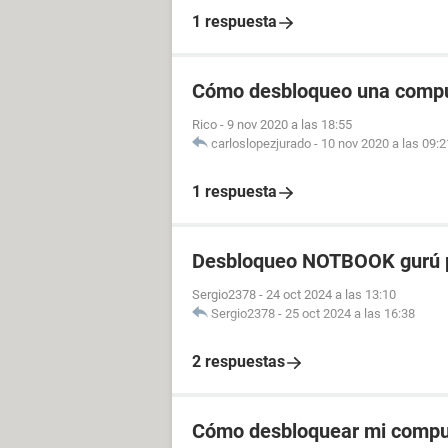
1 respuesta
Cómo desbloqueo una comp
Rico
-
9 nov 2020 a las 18:55
carloslopezjurado
-
10 nov 2020 a las 09:2
1 respuesta
Desbloqueo NOTBOOK gurú p
Sergio2378
-
24 oct 2024 a las 13:10
Sergio2378
-
25 oct 2024 a las 16:38
2 respuestas
Cómo desbloquear mi compu