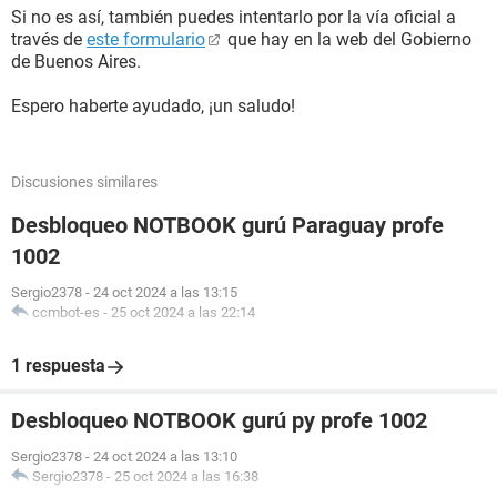
Si no es así, también puedes intentarlo por la vía oficial a
través de
este formulario
que hay en la web del Gobierno
de Buenos Aires.
Espero haberte ayudado, ¡un saludo!
Discusiones similares
Desbloqueo NOTBOOK gurú Paraguay profe
1002
Sergio2378
-
24 oct 2024 a las 13:15
ccmbot-es
-
25 oct 2024 a las 22:14
1 respuesta
Desbloqueo NOTBOOK gurú py profe 1002
Sergio2378
-
24 oct 2024 a las 13:10
Sergio2378
-
25 oct 2024 a las 16:38