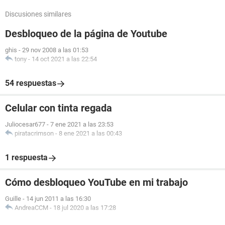
Discusiones similares
Desbloqueo de la página de Youtube
ghis
-
29 nov 2008 a las 01:53
tony
-
14 oct 2021 a las 22:54
54 respuestas
Celular con tinta regada
Juliocesar677
-
7 ene 2021 a las 23:53
piratacrimson
-
8 ene 2021 a las 00:43
1 respuesta
Cómo desbloqueo YouTube en mi trabajo
Guille
-
14 jun 2011 a las 16:30
AndreaCCM
-
18 jul 2020 a las 17:28