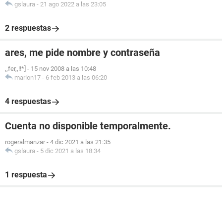
gslaura
-
21 ago 2022 a las 23:05
2 respuestas
ares, me pide nombre y contraseña
,,fer,,!!*]
-
15 nov 2008 a las 10:48
marlon17
-
6 feb 2013 a las 06:20
4 respuestas
Cuenta no disponible temporalmente.
rogeralmanzar
-
4 dic 2021 a las 21:35
gslaura
-
5 dic 2021 a las 18:34
1 respuesta