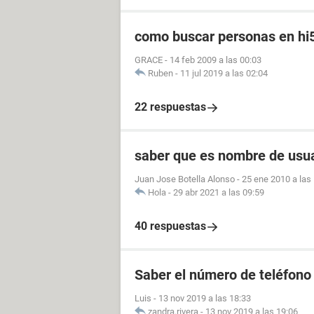
como buscar personas en hi
GRACE
-
14 feb 2009 a las 00:03
Ruben
-
11 jul 2019 a las 02:04
22 respuestas
saber que es nombre de usu
Juan Jose Botella Alonso
-
25 ene 2010 a las
Hola
-
29 abr 2021 a las 09:59
40 respuestas
Saber el número de teléfono
Luis
-
13 nov 2019 a las 18:33
zandra.rivera
-
13 nov 2019 a las 19:06