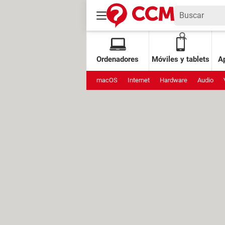
Ordenadores
Móviles y tablets
Ap
macOS
Internet
Hardware
Audio