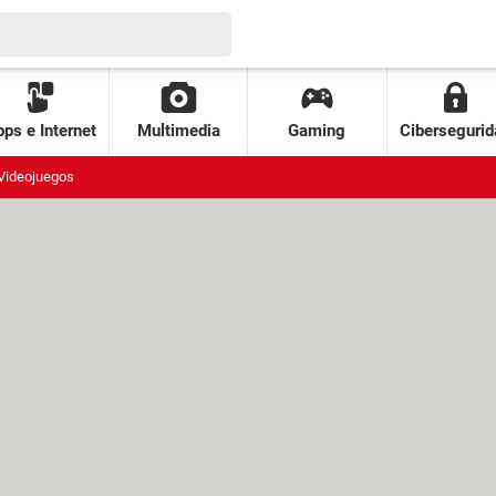
ps e Internet
Multimedia
Gaming
Cibersegurid
Videojuegos