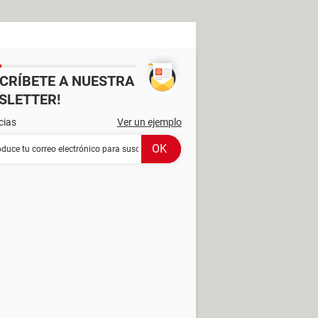
SCRÍBETE A NUESTRA
SLETTER!
cias
Ver un ejemplo