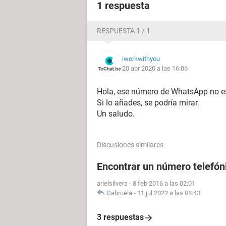
1 respuesta
RESPUESTA 1 / 1
iworkwithyou
20 abr 2020 a las 16:06
Hola, ese número de WhatsApp no es 
Si lo añades, se podría mirar.
Un saludo.
Discusiones similares
Encontrar un número telefóni
arielsilvera
-
8 feb 2016 a las 02:01
Gabruela
-
11 jul 2022 a las 08:43
3 respuestas