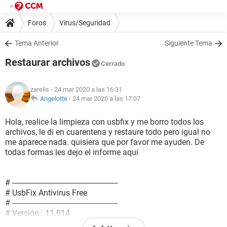
Foros
Virus/Seguridad
Tema Anterior
Siguiente Tema
Restaurar archivos
Cerrado
zarelis
- 24 mar 2020 a las 16:31
Angelotte
-
24 mar 2020 a las 17:07
Hola, realice la limpieza con usbfix y me borro todos los
archivos, le di en cuarentena y restaure todo pero igual no
me aparece nada. quisiera que por favor me ayuden. De
todas formas les dejo el informe aquí
# ----------------------------------------------------
# UsbFix Antivirus Free
# ----------------------------------------------------
# Versión : 11.014
# Base de datos : 2020.03.23