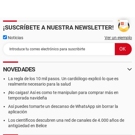
83c687ca2493}\fe2edbd2-f378-3beb-064d-
ff5ff7a39418.exe
Borrado! E:\{0f0df4d1-fd9d-57af-0117-83c687ca2493}
Borrado! E:\Android.lnk
¡SUSCRÍBETE A NUESTRA NEWSLETTER!
Borrado! E:\bluetooth.lnk
Borrado! E:\Cristianas.lnk
Noticias
Ver un ejemplo
Borrado! E:\Cumpleaños.lnk
Borrado! E:\DCIM.lnk
Borrado! E:\Fotos chulas.lnk
Borrado! E:\Lilly Goodman.lnk
Borrado! E:\LOST.DIR.lnk
NOVEDADES
Borrado! E:\MoveToSDCard.lnk
Borrado! E:\Music.lnk
La regla de los 10 mil pasos. Un cardiólogo explicó lo que es
Borrado! E:\Otras imagenes.lnk
realmente necesario para la salud
Borrado! E:\Peliculas.lnk
¡No caigas! Así es como te manipulan para comprar más en
Borrado! E:\Pictures.lnk
temporada navideña
Borrado! E:\System Volume Information.lnk
Así puedes tomarte un descanso de WhatsApp sin borrar la
Borrado! E:\Tercer cielo.lnk
aplicación
Borrado! E:\Uñas.lnk
Borrado! E:\Videos.lnk
Los científicos descubren una red de canales de 4.000 años de
Borrado! F:\{917bcc7f-a3e2-4a78-b9f6-
antigüedad en Belice
49e1ebcb659e}\0de8da0f-5b51-7be8-aa3b-