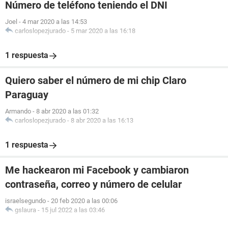
Número de teléfono teniendo el DNI
Joel
-
4 mar 2020 a las 14:53
carloslopezjurado
-
5 mar 2020 a las 16:18
1 respuesta
Quiero saber el número de mi chip Claro
Paraguay
Armando
-
8 abr 2020 a las 01:32
carloslopezjurado
-
8 abr 2020 a las 16:13
1 respuesta
Me hackearon mi Facebook y cambiaron
contraseña, correo y número de celular
israelsegundo
-
20 feb 2020 a las 00:06
gslaura
-
15 jul 2022 a las 03:46