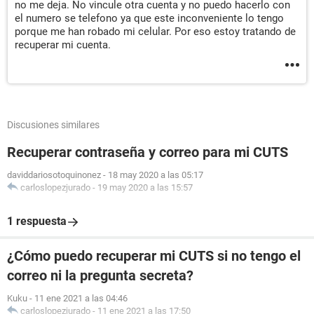
no me deja. No vincule otra cuenta y no puedo hacerlo con
el numero se telefono ya que este inconveniente lo tengo
porque me han robado mi celular. Por eso estoy tratando de
recuperar mi cuenta.
Discusiones similares
Recuperar contraseña y correo para mi CUTS
daviddariosotoquinonez
-
18 may 2020 a las 05:17
carloslopezjurado
-
19 may 2020 a las 15:57
1 respuesta
¿Cómo puedo recuperar mi CUTS si no tengo el
correo ni la pregunta secreta?
Kuku
-
11 ene 2021 a las 04:46
carloslopezjurado
-
11 ene 2021 a las 17:50