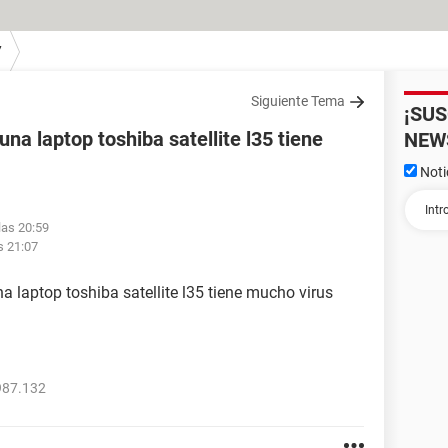
7
Siguiente Tema
¡SU
na laptop toshiba satellite l35 tiene
NEW
Noti
las 20:59
s 21:07
 laptop toshiba satellite l35 tiene mucho virus
987.132