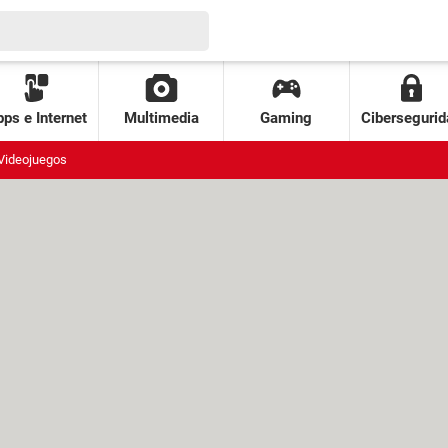
ps e Internet
Multimedia
Gaming
Cibersegurid
Videojuegos