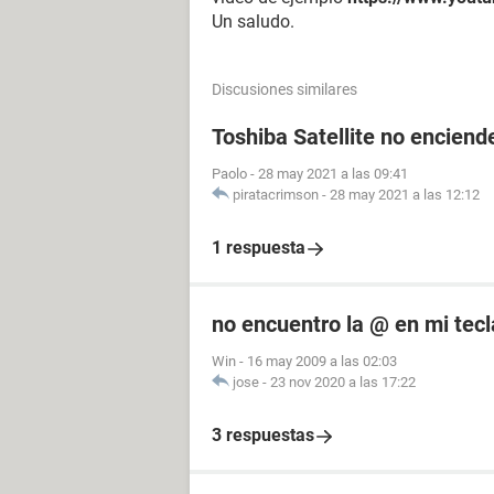
Un saludo.
Discusiones similares
Toshiba Satellite no enciende
Paolo
-
28 may 2021 a las 09:41
piratacrimson
-
28 may 2021 a las 12:12
1 respuesta
no encuentro la @ en mi tec
Win
-
16 may 2009 a las 02:03
jose
-
23 nov 2020 a las 17:22
3 respuestas