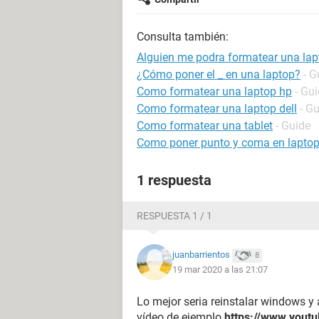
Consulta también:
Alguien me podra formatear una lapt
¿Cómo poner el _ en una laptop?
- G
Como formatear una laptop hp
- Gu
Como formatear una laptop dell
- G
Como formatear una tablet
- Guide
Como poner punto y coma en lapto
1 respuesta
RESPUESTA 1 / 1
juanbarrientos
8
19 mar 2020 a las 21:07
Lo mejor seria reinstalar windows y
vídeo de ejemplo
https://www.yout