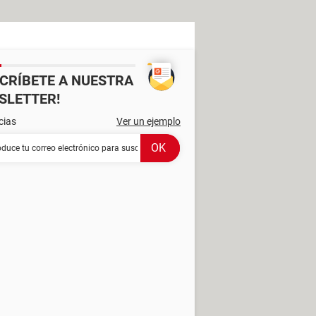
SCRÍBETE A NUESTRA
SLETTER!
cias
Ver un ejemplo