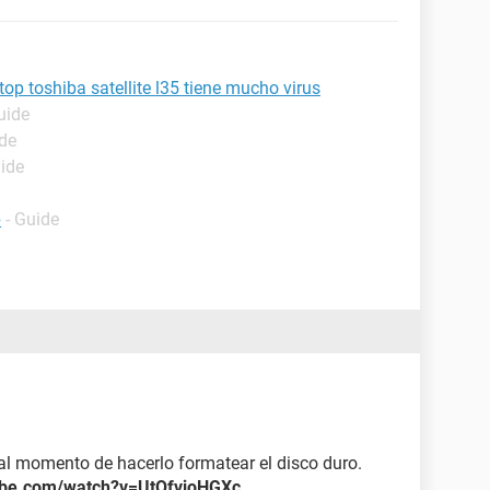
op toshiba satellite l35 tiene mucho virus
uide
ide
uide
p
- Guide
 al momento de hacerlo formatear el disco duro.
ube.com/watch?v=UtOfvjoHGXc
.