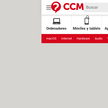
Ordenadores
Móviles y tablets
Ap
macOS
Internet
Hardware
Audio