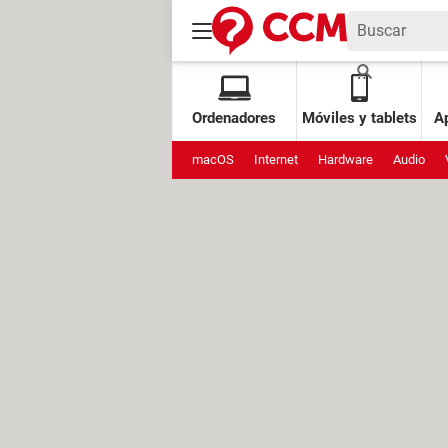
Ordenadores
Móviles y tablets
Ap
macOS
Internet
Hardware
Audio