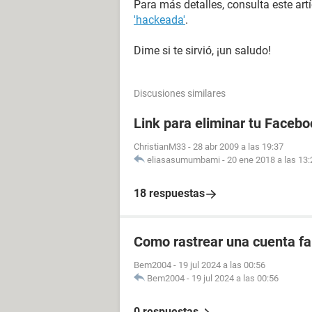
Para más detalles, consulta este art
'hackeada'
.
Dime si te sirvió, ¡un saludo!
Discusiones similares
Link para eliminar tu Facebo
ChristianM33
-
28 abr 2009 a las 19:37
eliasasumumbami
-
20 ene 2018 a las 13:
18 respuestas
Como rastrear una cuenta fal
Bem2004
-
19 jul 2024 a las 00:56
Bem2004
-
19 jul 2024 a las 00:56
0 respuestas