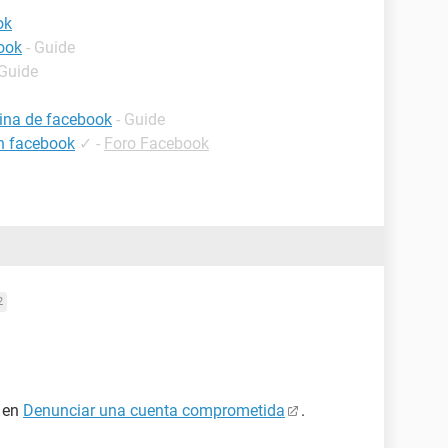
ok
ook
- Guide
 Guide
ina de facebook
- Guide
en facebook
✓
-
Foro Facebook
2
a en
Denunciar una cuenta comprometida
.