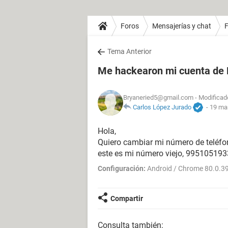
Foros
Mensajerías y chat
Tema Anterior
Me hackearon mi cuenta de
Bryaneried5@gmail.com
- Modificad
Carlos López Jurado
-
19 mar
Hola,
Quiero cambiar mi número de teléfo
este es mi número viejo, 995105193
Configuración:
Android / Chrome 80.0.3
Compartir
Consulta también: