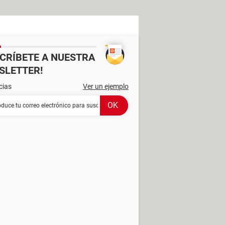
SCRÍBETE A NUESTRA
SLETTER!
cias
Ver un ejemplo