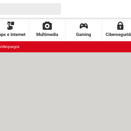
ps e Internet
Multimedia
Gaming
Cibersegurid
Videojuegos