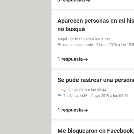
Aparecen personas en mi his
no busqué
Angel
-
23 mar 2020 a las 01:32
carloslopezjurado
-
24 mar 2020 a las 15:
1 respuesta
Se pude rastrear una perso
Lucy
-
7 ago 2019 a las 05:44
TheNetworkIP
-
7 ago 2019 a las 06:15
1 respuesta
Me bloquearon en Facebook