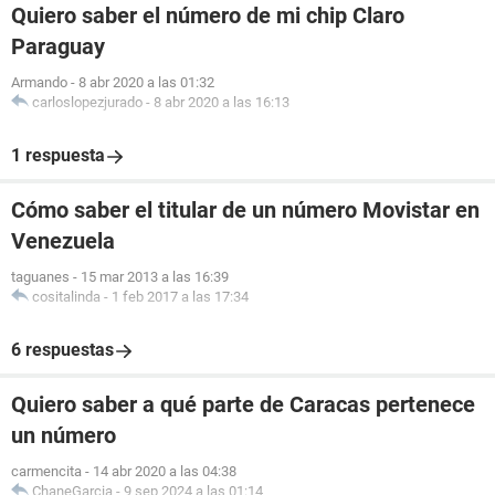
Quiero saber el número de mi chip Claro
Paraguay
Armando
-
8 abr 2020 a las 01:32
carloslopezjurado
-
8 abr 2020 a las 16:13
1 respuesta
Cómo saber el titular de un número Movistar en
Venezuela
taguanes
-
15 mar 2013 a las 16:39
cositalinda
-
1 feb 2017 a las 17:34
6 respuestas
Quiero saber a qué parte de Caracas pertenece
un número
carmencita
-
14 abr 2020 a las 04:38
ChaneGarcia
-
9 sep 2024 a las 01:14