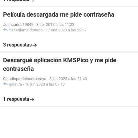
Película descargada me pide contraseña
Juancarlos19845
-
3 abr 2017 a las 11:22
Yeseniamaldonado
-
17 ene 2023 a las 22:57
3 respuestas
Descargué aplicacion KMSPico y me pide
contraseña
Claudiopatriciocaroaraya
-
3 jun 2023 a las 21:43
gslaura
-
16 jun 2023 a las 07:13
1 respuesta