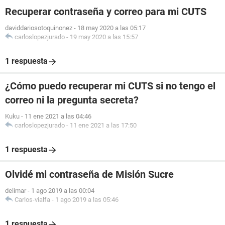
Recuperar contraseña y correo para mi CUTS
daviddariosotoquinonez
-
18 may 2020 a las 05:17
carloslopezjurado
-
19 may 2020 a las 15:57
1 respuesta
¿Cómo puedo recuperar mi CUTS si no tengo el
correo ni la pregunta secreta?
Kuku
-
11 ene 2021 a las 04:46
carloslopezjurado
-
11 ene 2021 a las 17:50
1 respuesta
Olvidé mi contraseña de Misión Sucre
delimar
-
1 ago 2019 a las 00:04
Carlos-vialfa
-
1 ago 2019 a las 05:46
1 respuesta