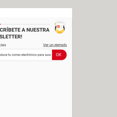
SCRÍBETE A NUESTRA
SLETTER!
cias
Ver un ejemplo