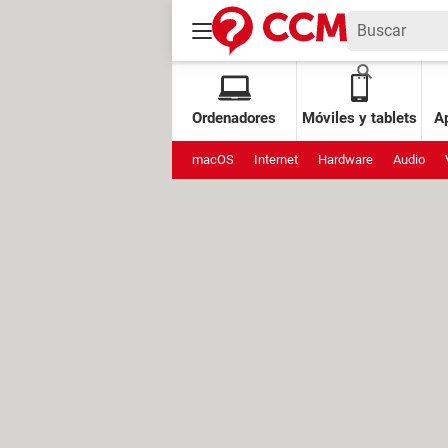
Ordenadores
Móviles y tablets
Ap
macOS
Internet
Hardware
Audio