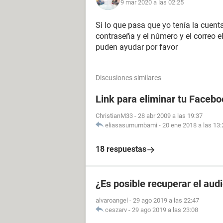
9 mar 2020 a las 02:25
Si lo que pasa que yo tenía la cuent
contraseña y el número y el correo e
puden ayudar por favor
Discusiones similares
Link para eliminar tu Facebo
ChristianM33
-
28 abr 2009 a las 19:37
eliasasumumbami
-
20 ene 2018 a las 13:
18 respuestas
¿Es posible recuperar el aud
alvaroangel
-
29 ago 2019 a las 22:47
ceszarv
-
29 ago 2019 a las 23:08