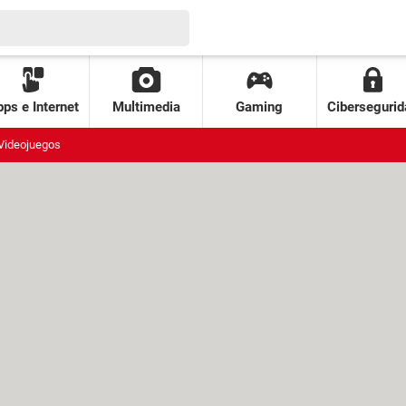
ps e Internet
Multimedia
Gaming
Cibersegurid
Videojuegos