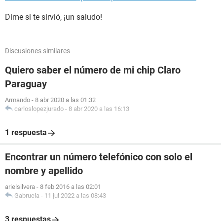
Dime si te sirvió, ¡un saludo!
Discusiones similares
Quiero saber el número de mi chip Claro
Paraguay
Armando
-
8 abr 2020 a las 01:32
carloslopezjurado
-
8 abr 2020 a las 16:13
1 respuesta
Encontrar un número telefónico con solo el
nombre y apellido
arielsilvera
-
8 feb 2016 a las 02:01
Gabruela
-
11 jul 2022 a las 08:43
3 respuestas