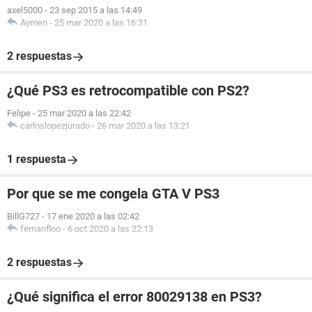
axel5000
-
23 sep 2015 a las 14:49
Aymen
-
25 mar 2020 a las 16:31
2 respuestas
¿Qué PS3 es retrocompatible con PS2?
Felipe
-
25 mar 2020 a las 22:42
carloslopezjurado
-
26 mar 2020 a las 13:21
1 respuesta
Por que se me congela GTA V PS3
BillG727
-
17 ene 2020 a las 02:42
fernanfloo
-
6 oct 2020 a las 22:13
2 respuestas
¿Qué significa el error 80029138 en PS3?