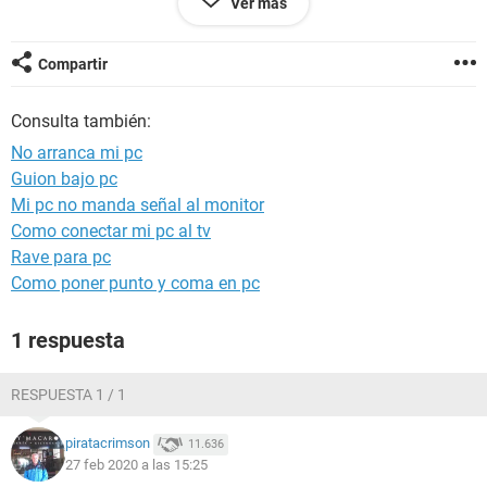
Ver más
esto ya esta asi desde hace 2 dias... Si alguien sabe se lo
agradezco
Compartir
Consulta también:
Configuración:
Android / Chrome 75.0.3770.143
No arranca mi pc
Guion bajo pc
Mi pc no manda señal al monitor
Como conectar mi pc al tv
Rave para pc
Como poner punto y coma en pc
1 respuesta
RESPUESTA 1 / 1
piratacrimson
11.636
27 feb 2020 a las 15:25