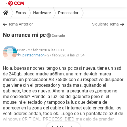
Foros
Hardware
Procesador
Tema Anterior
Siguiente Tema
No arranca mi pc
Cerrado
Brian
- 27 feb 2020 a las 03:00
piratacrimson
-
27 feb 2020 a las 21:54
Hola, buenas noches, tengo una pc casi nueva, tiene un ssd
de 240gb, placa madre a68hm, una ram de 4gb marca
micron, un procesador A8 7680k con su respectivo disipador
que viene cin el procesador y nada mas, quitando el
gabinete, todo es nuevo. Ahora la pregunta es ¿porque no
me enciende? Prende la luz led del gabinete pero ni el
mouse, ni el teclado y tampoco la luz que deberia de
aparecer en la zona del cable al internet esta encendida, los
ventiladores andan, todo ok. Luego de un pantallazo azul de
windows CRITICAL_PROCESS_DIED me dejo de prender,
usualmente siempre me paso pero prendia luego de un rayo.