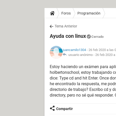
Foros
Programación
Tema Anterior
Ayuda con linux
Cerrado
juancamilo1304
- 26 feb 2020 a las 
usuario anónimo -
26 feb 2020 a 
Estoy haciendo un exámen para apl
holbertonschool, estoy trabajando 
dice: Type cd and hit Enter. Once do
he encontrado la respuesta, me podr
directorio de trabajo? Escribo cd y d
directory, pero no sé qué responder.
Compartir