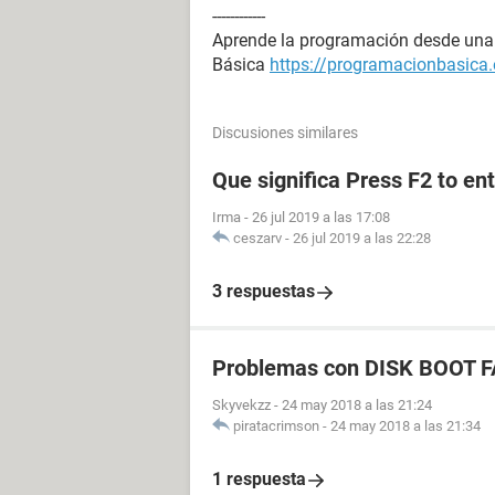
------------
Aprende la programación desde una 
Básica
https://programacionbasica.
Discusiones similares
Que significa Press F2 to en
Irma
-
26 jul 2019 a las 17:08
ceszarv
-
26 jul 2019 a las 22:28
3 respuestas
Problemas con DISK BOOT 
Skyvekzz
-
24 may 2018 a las 21:24
piratacrimson
-
24 may 2018 a las 21:34
1 respuesta