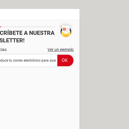
SCRÍBETE A NUESTRA
SLETTER!
cias
Ver un ejemplo