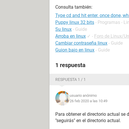
Consulta también:
Type cd and hit enter. once done, wha
Puppy linux 32 bits
- Programas - Li
Su linux
- Guide
Arroba en linux
✓
-
Foro de Linux/Un
Cambiar contraseña linux
- Guide
Guion bajo en linux
- Guide
1 respuesta
RESPUESTA 1 / 1
usuario anónimo
26 feb 2020 a las 10:49
Para obtener el directorio actual se 
"seguirás" en el directorio actual.