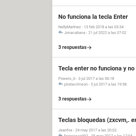
No funciona la tecla Enter
NellyMartnez
-
13 feb 2018 a las 03:34
Jonacabana
-
21 jul 2022 a las 07:02
3 respuestas
Tecla enter no funciona y no
Powers_6
-
3 jul 2017 a las 06:18
piratacrimson
-
5 jul 2017 a las 19:58
3 respuestas
Teclas bloquedas (zxcvm,. e
Jeanfox
-
24 may 2017 a las 20:02
francesco002
-
25 may 2017 a las 17:04