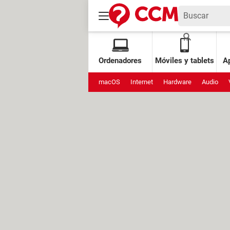
Ordenadores
Móviles y tablets
Ap
macOS
Internet
Hardware
Audio