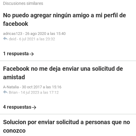
Discusiones similares
No puedo agregar ningún amigo a mi perfil de
facebook
adricas123
-
26 ago 2020 a las 15:40
deid
-
6 jul 2021 a las 23:32
1 respuesta
Facebook no me deja enviar una solicitud de
amistad
A-Natalia
-
30 oct 2017 a las 15:16
Brian
-
14 jul 2023 a las 17:12
4 respuestas
Solucion por enviar solicitud a personas que no
conozco