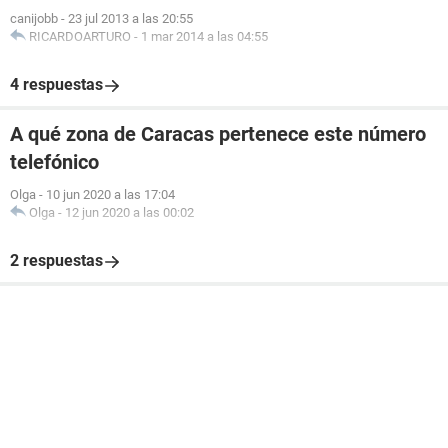
canijobb
-
23 jul 2013 a las 20:55
RICARDOARTURO
-
1 mar 2014 a las 04:55
4 respuestas
A qué zona de Caracas pertenece este número
telefónico
Olga
-
10 jun 2020 a las 17:04
Olga
-
12 jun 2020 a las 00:02
2 respuestas