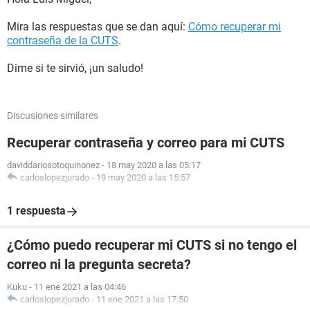
Mira las respuestas que se dan aquí:
Cómo recuperar mi
contraseña de la CUTS
.
Dime si te sirvió, ¡un saludo!
Discusiones similares
Recuperar contraseña y correo para mi CUTS
daviddariosotoquinonez
-
18 may 2020 a las 05:17
carloslopezjurado
-
19 may 2020 a las 15:57
1 respuesta
¿Cómo puedo recuperar mi CUTS si no tengo el
correo ni la pregunta secreta?
Kuku
-
11 ene 2021 a las 04:46
carloslopezjurado
-
11 ene 2021 a las 17:50