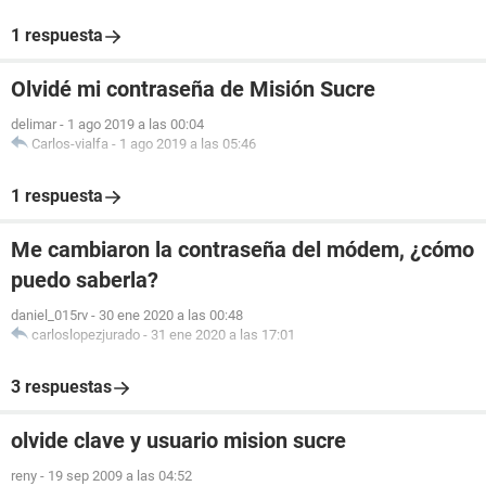
1 respuesta
Olvidé mi contraseña de Misión Sucre
delimar
-
1 ago 2019 a las 00:04
Carlos-vialfa
-
1 ago 2019 a las 05:46
1 respuesta
Me cambiaron la contraseña del módem, ¿cómo
puedo saberla?
daniel_015rv
-
30 ene 2020 a las 00:48
carloslopezjurado
-
31 ene 2020 a las 17:01
3 respuestas
olvide clave y usuario mision sucre
reny
-
19 sep 2009 a las 04:52