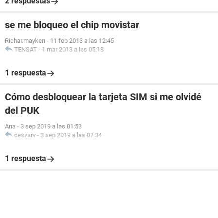
2 respuestas
se me bloqueo el chip movistar
Richar.mayken
-
11 feb 2013 a las 12:45
TENSAT
-
1 mar 2013 a las 05:18
1 respuesta
Cómo desbloquear la tarjeta SIM si me olvidé
del PUK
Ana
-
3 sep 2019 a las 01:53
ceszarv
-
3 sep 2019 a las 07:34
1 respuesta