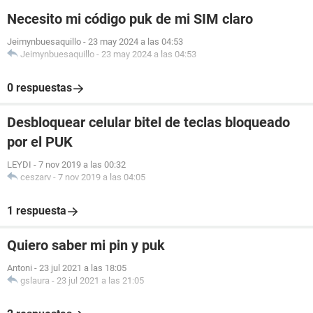
Necesito mi código puk de mi SIM claro
Jeimynbuesaquillo
-
23 may 2024 a las 04:53
Jeimynbuesaquillo
-
23 may 2024 a las 04:53
0 respuestas
Desbloquear celular bitel de teclas bloqueado
por el PUK
LEYDI
-
7 nov 2019 a las 00:32
ceszarv
-
7 nov 2019 a las 04:05
1 respuesta
Quiero saber mi pin y puk
Antoni
-
23 jul 2021 a las 18:05
gslaura
-
23 jul 2021 a las 21:05