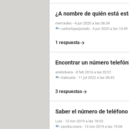
¿A nombre de quién está est
mercedes
-
4 jun 2020 a las 06:34
carloslopezjurado
-
4 jun 2020 a las 10:49
1 respuesta
Encontrar un número telefóni
arielsilvera
-
8 feb 2016 a las 02:01
Gabruela
-
11 jul 2022 a las 08:43
3 respuestas
Saber el número de teléfono
Luis
-
13 nov 2019 a las 18:33
zandra.rivera
-
13 nov 2019 a las 19:06