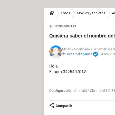
Foros
Móviles y tabletas
A
Tema Anterior
Quisiera saber el nombre del 
Mirian
- Modificado el 4 nov 2019 a l
César Villagómez
-
4 nov 201
Hola,
El num.3425407012
Configuración:
Android / Chrome 61.0.3
Compartir