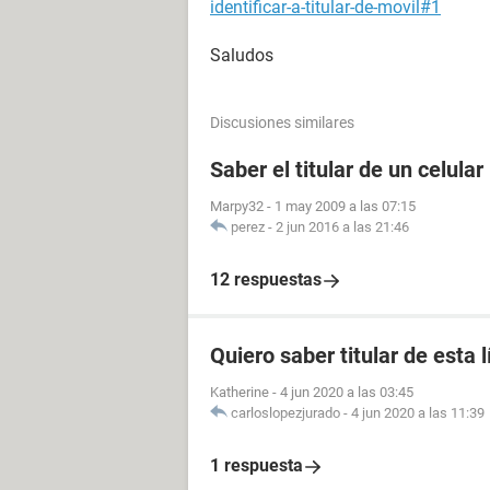
identificar-a-titular-de-movil#1
Saludos
Discusiones similares
Saber el titular de un celular
Marpy32
-
1 may 2009 a las 07:15
perez
-
2 jun 2016 a las 21:46
12 respuestas
Quiero saber titular de esta 
Katherine
-
4 jun 2020 a las 03:45
carloslopezjurado
-
4 jun 2020 a las 11:39
1 respuesta