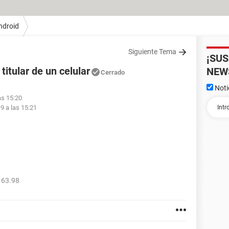
ndroid
Siguiente Tema
¡SU
titular de un celular
NEW
Cerrado
Noti
as 15:20
9 a las 15:21
163.98