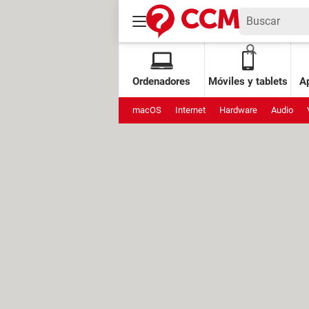
Ordenadores
Móviles y tablets
Ap
macOS
Internet
Hardware
Audio