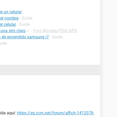
de un celular
 el nombre
- Guide
l celular
- Guide
 una sim claro
✓
-
Foro Móviles/PDA/GPS
ón de encendido samsung j7
- Guide
uide
ida aquí:
https://es.ccm.net/forum/affich-1412078-