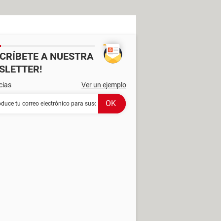
SCRÍBETE A NUESTRA
SLETTER!
cias
Ver un ejemplo