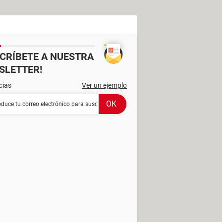
SCRÍBETE A NUESTRA
SLETTER!
cias
Ver un ejemplo