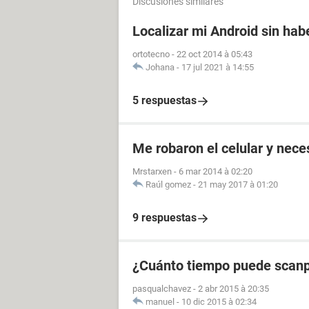
Discusiones similares
Localizar mi Android sin ha
ortotecno
-
22 oct 2014 à 05:43
Johana
-
17 jul 2021 à 14:55
5 respuestas
Me robaron el celular y nec
Mrstarxen
-
6 mar 2014 à 02:20
Raúl gomez
-
21 may 2017 à 01:20
9 respuestas
¿Cuánto tiempo puede scanps
pasqualchavez
-
2 abr 2015 à 20:35
manuel
-
10 dic 2015 à 02:34