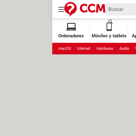
Ordenadores
Móviles y tablets
Ap
macOS
Internet
Hardware
Audio