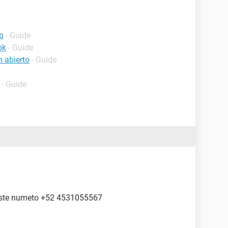
p
- Guide
ok
- Guide
 abierto
- Guide
- Guide
 este numeto +52 4531055567