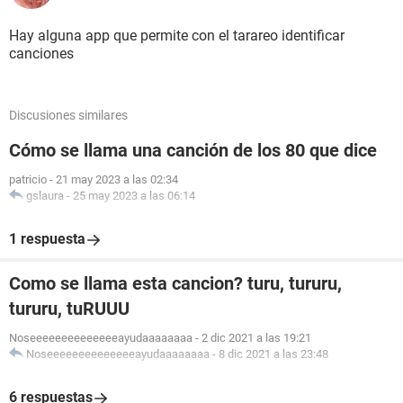
Hay alguna app que permite con el tarareo identificar
canciones
Discusiones similares
Cómo se llama una canción de los 80 que dice
patricio
-
21 may 2023 a las 02:34
gslaura
-
25 may 2023 a las 06:14
1 respuesta
Como se llama esta cancion? turu, tururu,
tururu, tuRUUU
Noseeeeeeeeeeeeeeayudaaaaaaaa
-
2 dic 2021 a las 19:21
Noseeeeeeeeeeeeeeayudaaaaaaaa
-
8 dic 2021 a las 23:48
6 respuestas