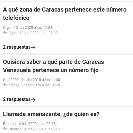
A qué zona de Caracas pertenece este número
telefónico
Olga
-
10 jun 2020 a las 17:04
Olga
-
12 jun 2020 a las 00:02
2 respuestas
Quisiera saber a qué parte de Caracas
Venezuela pertenece un número fijo
Suje2009
-
21 dic 2018 a las 11:30
Nanas
-
9 ago 2020 a las 16:58
2 respuestas
Llamada amenazante, ¿de quién es?
Paloma
-
6 feb 2020 a las 06:15
Ricardo
-
4 may 2024 a las 21:13