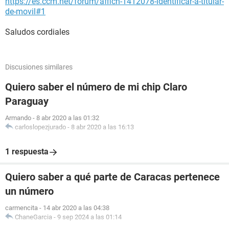
https://es.ccm.net/forum/affich-1412078-identificar-a-titular-
de-movil#1
Saludos cordiales
Discusiones similares
Quiero saber el número de mi chip Claro
Paraguay
Armando
-
8 abr 2020 a las 01:32
carloslopezjurado
-
8 abr 2020 a las 16:13
1 respuesta
Quiero saber a qué parte de Caracas pertenece
un número
carmencita
-
14 abr 2020 a las 04:38
ChaneGarcia
-
9 sep 2024 a las 01:14